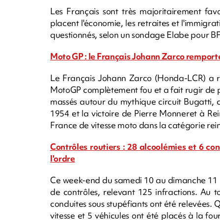
Les Français sont très majoritairement fav
placent l'économie, les retraites et l'immigrat
questionnés, selon un sondage Elabe pour B
Moto GP : le Français Johann Zarco remport
Le Français Johann Zarco (Honda-LCR) a re
MotoGP complètement fou et a fait rugir de pla
massés autour du mythique circuit Bugatti, 
1954 et la victoire de Pierre Monneret à Re
France de vitesse moto dans la catégorie rei
Contrôles routiers : 28 alcoolémies et 6 co
l'ordre
Ce week-end du samedi 10 au dimanche 11 ma
de contrôles, relevant 125 infractions. Au t
conduites sous stupéfiants ont été relevées. 
vitesse et 5 véhicules ont été placés à la fou