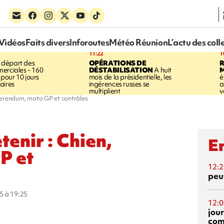
Vidéos
Faits divers
Inforoutes
Météo Réunion
L’actu des coll
11:22
1
 départ des
OPÉRATIONS DE
R
erciales - 160
DÉSTABILISATION
A huit
pour 10 jours
mois de la présidentielle, les
é
aires
ingérences russes se
a
multiplient
v
referendum, moto GP et contrôles
tenir : Chien,
En
P et
12:2
peuv
5 à 19:25
12:0
jou
com