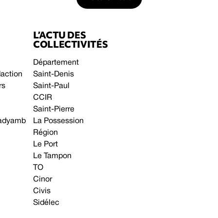
L’ACTU DES
COLLECTIVITÉS
Département
daction
Saint-Denis
rs
Saint-Paul
CCIR
Saint-Pierre
 gadyamb
La Possession
Région
Le Port
Le Tampon
TO
Cinor
Civis
Sidélec