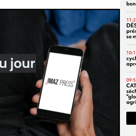
bon
11:2
DÉS
prés
se m
10:1
cyc
aprè
09:5
CA
séc
"glo
agri