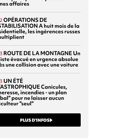
nes affaires
OPÉRATIONS DE
2
TABILISATION
A huit mois de la
identielle, les ingérences russes
ultiplient
ROUTE DE LA MONTAGNE
Un
3
liste évacué en urgence absolue
s une collision avec une voiture
UN ÉTÉ
3
TASTROPHIQUE
Canicules,
heresse, incendies - un plan
bal" pour ne laisser aucun
culteur "seul"
PLUS D’INFOS