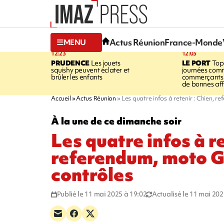
Actus Réunion
France-Monde
MENU
12:23
12:03
PRUDENCE
Les jouets
LE PORT
Top
squishy peuvent éclater et
journées comm
brûler les enfants
commerçants 
de bonnes aff
Accueil
Actus Réunion
Les quatre infos à retenir : Chien, 
À la une de ce dimanche soir
Les quatre infos à re
referendum, moto G
contrôles
Publié le 11 mai 2025 à 19:02
Actualisé le 11 mai 202