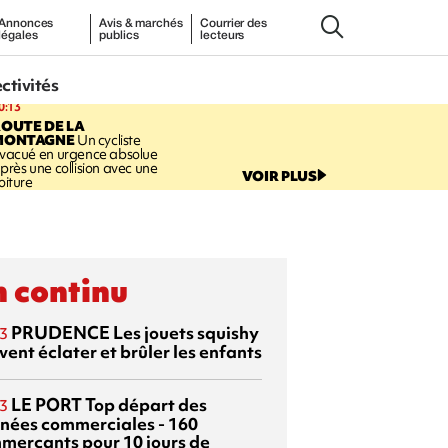
Annonces
Avis & marchés
Courrier des
légales
publics
lecteurs
ectivités
0:13
OUTE DE LA
MONTAGNE
Un cycliste
vacué en urgence absolue
près une collision avec une
VOIR PLUS
oiture
 continu
PRUDENCE
Les jouets squishy
3
ent éclater et brûler les enfants
LE PORT
Top départ des
3
rnées commerciales - 160
merçants pour 10 jours de