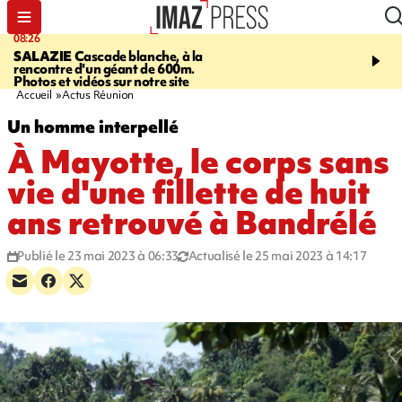
08:26
12:10
SALAZIE
Cascade blanche, à la
LE PORT
La karavane 
rencontre d'un géant de 600m.
débarque dans les quart
Photos et vidéos sur notre site
Accueil
Actus Réunion
Un homme interpellé
À Mayotte, le corps sans
vie d'une fillette de huit
ans retrouvé à Bandrélé
Publié le 23 mai 2023 à 06:33
Actualisé le 25 mai 2023 à 14:17