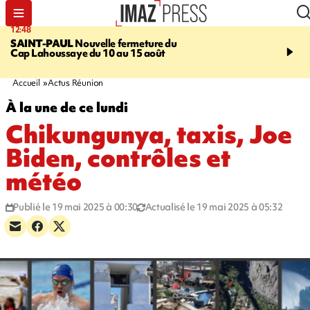
12:48
14:23
SAINT-PAUL
Nouvelle fermeture du
AFRIQUE DU SUD
Aprè
Cap Lahoussaye du 10 au 15 août
massif de migrants, la p
main-d'œuvre dans la na
ciel
Accueil
Actus Réunion
À la une de ce lundi
Chikungunya, taxis, Joe
Biden, contrôles et
météo
Publié le 19 mai 2025 à 00:30
Actualisé le 19 mai 2025 à 05:32