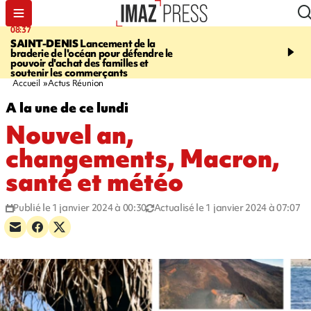
08:37
10:44
SAINT-DENIS
Lancement de la
SAINT-DENIS
Les lions 
braderie de l'océan pour défendre le
dragons paradent dans l
pouvoir d'achat des familles et
ville pour fêter Guan Di.
soutenir les commerçants
photos sur notre site
Accueil
Actus Réunion
A la une de ce lundi
Nouvel an,
changements, Macron,
santé et météo
Publié le 1 janvier 2024 à 00:30
Actualisé le 1 janvier 2024 à 07:07