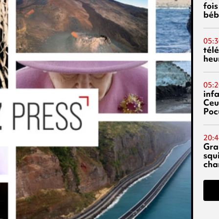
fois
béb
05:3
tél
heu
05:2
inf
Ceu
Poc
20:4
Gra
squ
cha