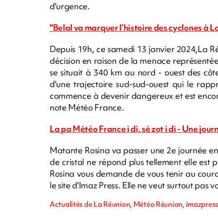
d'urgence.
"Belal va marquer l’histoire des cyclones à
Depuis 19h, ce samedi 13 janvier 2024,La R
décision en raison de la menace représentée
se situait à 340 km au nord - ouest des côte
d'une trajectoire sud-sud-ouest qui le rapp
commence à devenir dangereux et est encore 
note Météo France.
La pa Météo France i di, sé zot i di - Une jour
Matante Rosina va passer une 2e journée enf
de cristal ne répond plus tellement elle est
Rosina vous demande de vous tenir au coura
le site d'Imaz Press. Elle ne veut surtout pas 
Actualités de La Réunion, Météo Réunion, imazpress