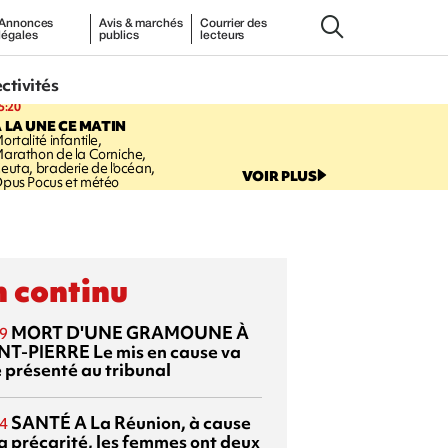
Annonces
Avis & marchés
Courrier des
légales
publics
lecteurs
ectivités
5:20
 LA UNE CE MATIN
ortalité infantile,
arathon de la Corniche,
euta, braderie de l'océan,
VOIR PLUS
pus Pocus et météo
 continu
MORT D'UNE GRAMOUNE À
9
NT-PIERRE
Le mis en cause va
e présenté au tribunal
SANTÉ
A La Réunion, à cause
4
la précarité, les femmes ont deux