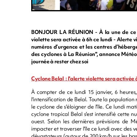
BONJOUR LA RÉUNION - À la une de ce lund
violette sera activée à 6h ce lundi - Alerte vi
numéros d’urgence et les centres d’héberg
des cyclones à La Réunion", annonce Météo F
journée à rester chez soi
Cyclone Belal : l'alerte violette sera activée 
À compter de ce lundi 15 janvier, 6 heures,
l'intensification de Belal. Toute la populatio
le cyclone de s'éloigner de l'île. Ce lundi ma
cyclone tropical Belal s'est intensifié cette 
ouest. Selon les dernières prévisions de M
impacter et traverser l'île ce lundi avec des
dévastateurs (autour de 200 km/h sur les bas