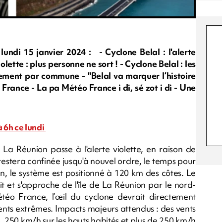
i 15 janvier 2024 : - Cyclone Belal : l'alerte
olette : plus personne ne sort ! - Cyclone Belal : les
ement par commune - "Belal va marquer l’histoire
rance - La pa Météo France i di, sé zot i di - Une
à 6h ce lundi
 La Réunion passe à l'alerte violette, en raison de
n restera confinée jusqu'à nouvel ordre, le temps pour
tin, le système est positionné à 120 km des côtes. Le
nuit et s'approche de l'île de La Réunion par le nord-
étéo France, l’œil du cyclone devrait directement
 vents extrêmes. Impacts majeurs attendus : des vents
, 250 km/h sur les hauts habités et plus de 250 km/h