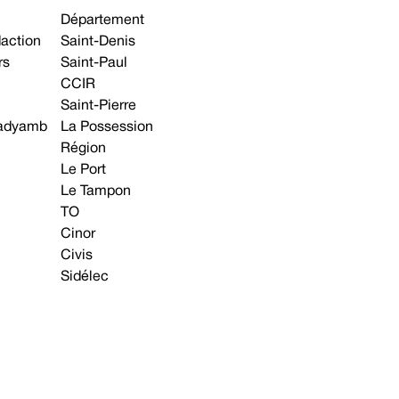
Département
daction
Saint-Denis
rs
Saint-Paul
CCIR
Saint-Pierre
 gadyamb
La Possession
Région
Le Port
Le Tampon
TO
Cinor
Civis
Sidélec
Annonces légales
Avis & Marchés publics