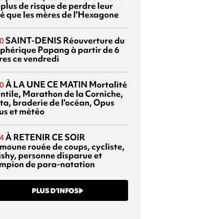
 plus de risque de perdre leur
é que les mères de l'Hexagone
SAINT-DENIS
Réouverture du
0
éphérique Papang à partir de 6
res ce vendredi
À LA UNE CE MATIN
Mortalité
0
antile, Marathon de la Corniche,
ta, braderie de l'océan, Opus
us et météo
À RETENIR CE SOIR
4
moune rouée de coups, cycliste,
ishy, personne disparue et
mpion de para-natation
PLUS D’INFOS