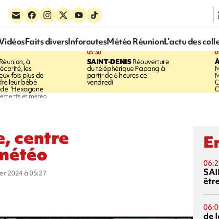
Vidéos
Faits divers
Inforoutes
Météo Réunion
L’actu des coll
05:30
0
Réunion, à
SAINT-DENIS
Réouverture
À
écarité, les
du téléphérique Papang à
M
ux fois plus de
partir de 6 heures ce
M
dre leur bébé
vendredi
C
 de l'Hexagone
O
ergements et météo
e, centre
En
 météo
06:2
SAI
ier 2024 à 05:27
êtr
06:0
de 