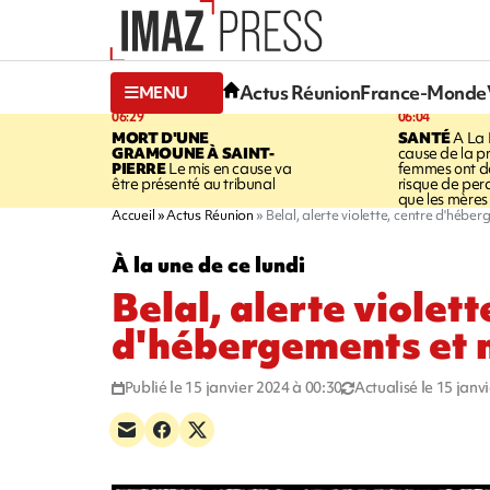
Actus Réunion
France-Monde
MENU
06:29
06:04
MORT D'UNE
SANTÉ
A La 
GRAMOUNE À SAINT-
cause de la pr
PIERRE
Le mis en cause va
femmes ont de
être présenté au tribunal
risque de per
que les mères
Accueil
Actus Réunion
Belal, alerte violette, centre d'héb
À la une de ce lundi
Belal, alerte violett
d'hébergements et
Publié le 15 janvier 2024 à 00:30
Actualisé le 15 janv