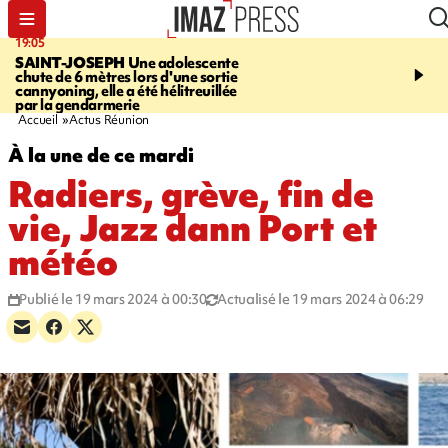
19:05
20:44
SAINT-JOSEPH
Une adolescente
À RETENIR CE SOIR
G
chute de 6 mètres lors d'une sortie
rouée de coups, cycliste,
cannyoning, elle a été hélitreuillée
personne disparue et c
par la gendarmerie
para-natation
Accueil
Actus Réunion
À la une de ce mardi
Radiers, grève, fin de
vie, Jazz dann Port et
météo
Publié le 19 mars 2024 à 00:30
Actualisé le 19 mars 2024 à 06:29