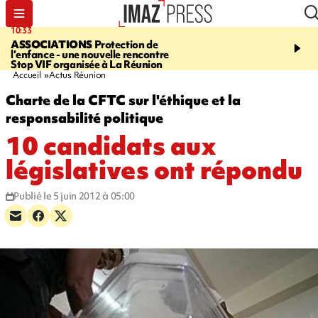
10:33
15:03
ASSOCIATIONS
Protection de
CANADA
VASTE FEU 
l’enfance - une nouvelle rencontre
DANS L'OUEST DU PA
Stop VIF organisée à La Réunion
évacués, l'état d'urgenc
Accueil
Actus Réunion
Charte de la CFTC sur l'éthique et la
responsabilité politique
10 candidats aux
législatives ont répondu
Publié le 5 juin 2012 à 05:00