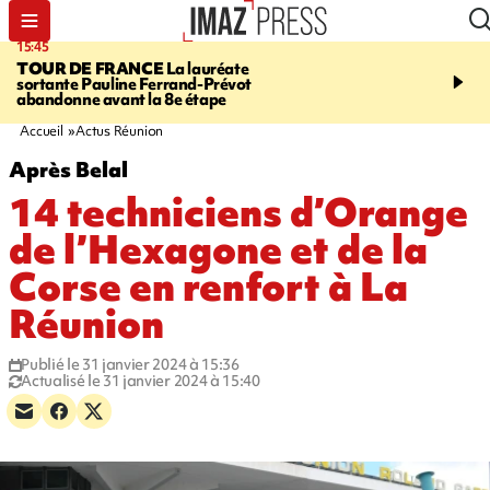
15:45
20:17
TOUR DE FRANCE
La lauréate
À RETENIR CE SOIR
Sé
sortante Pauline Ferrand-Prévot
routière, concours de nou
abandonne avant la 8e étape
du littoral fermée, courr
Darmanin et évacuation
Accueil
Actus Réunion
Après Belal
14 techniciens d’Orange
de l’Hexagone et de la
Corse en renfort à La
Réunion
Publié le 31 janvier 2024 à 15:36
Actualisé le 31 janvier 2024 à 15:40