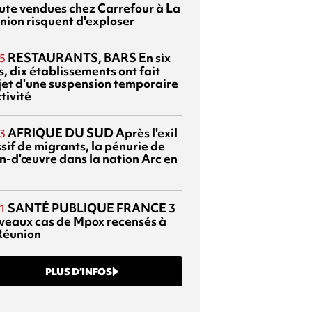
ute vendues chez Carrefour à La
nion risquent d'exploser
RESTAURANTS, BARS
En six
5
, dix établissements ont fait
bjet d'une suspension temporaire
tivité
AFRIQUE DU SUD
Après l'exil
3
sif de migrants, la pénurie de
n-d'œuvre dans la nation Arc en
SANTÉ PUBLIQUE FRANCE
3
1
veaux cas de Mpox recensés à
Réunion
PLUS D’INFOS