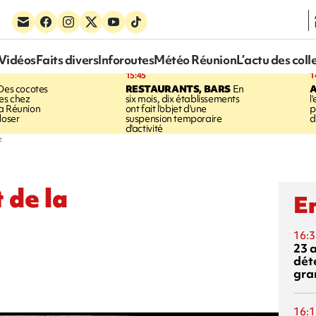
Vidéos
Faits divers
Inforoutes
Météo Réunion
L’actu des coll
15:45
1
es cocotes
RESTAURANTS, BARS
En
A
es chez
six mois, dix établissements
l
a Réunion
ont fait l'objet d'une
p
loser
suspension temporaire
d
d'activité
e
 de la
En
16:3
23 
dét
gra
16:1