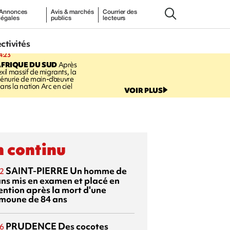
Annonces
Avis & marchés
Courrier des
légales
publics
lecteurs
ectivités
4:23
FRIQUE DU SUD
Après
'exil massif de migrants, la
énurie de main-d'œuvre
ans la nation Arc en ciel
VOIR PLUS
 continu
SAINT-PIERRE
Un homme de
2
ans mis en examen et placé en
ention après la mort d'une
moune de 84 ans
PRUDENCE
Des cocotes
6