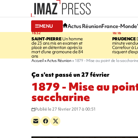
Actus Réunion
France-Monde
MENU
16:32
16:16
SAINT-PIERRE
Un homme
PRUDENCE
D
de 23 ans mis en examen et
minute vendu
placé en détention après la
Carrefour à L
mort d'une gramoune de 84
risquent d'exp
ans
Accueil
Actus Réunion
1879 - Mise au point de la saccharin
Ça s'est passé un 27 février
1879 - Mise au point
saccharine
Publié le 27 février 2017 à 00:51