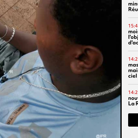
min
Réu
15:4
mois
l'o
d'ac
14:2
mas
mai
ciel
14:2
nou
La 