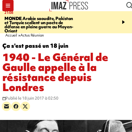
21:08
20:06
MONDE
Arabie saoudite, Pakistan
À RETENIR CE SOIR
Vo
et Turquie scellent un pacte de
l'Asie, mort d'une gram
défense en pleine guerre au Moyen-
cocottes minute, Guan D
Orient
footballeurs
Accueil
Actus Réunion
Ça s'est passé un 18 juin
1940 - Le Général de
Gaulle appelle à la
résistance depuis
Londres
Publié le 18 juin 2017 à 02:50