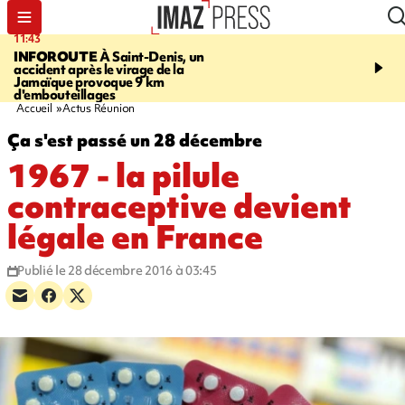
11:43
16:35
INFOROUTE
À Saint-Denis, un
PITON DE LA FOURN
accident après le virage de la
gendarmes évacuent un
Jamaïque provoque 9 km
randonneuse blessée, d
d'embouteillages
conditions météorologiqu
Accueil
Actus Réunion
Ça s'est passé un 28 décembre
1967 - la pilule
contraceptive devient
légale en France
Publié le 28 décembre 2016 à 03:45