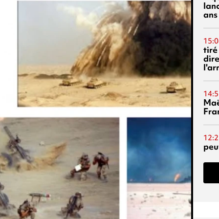
lanc
ans
15:0
tiré
dir
l'a
14:5
Maë
Fra
12:2
peuv