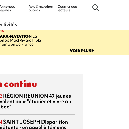
Annonces
Avis & marchés
Courrier des
légales
publics
lecteurs
ectivités
4:51
PARA-NATATION
Le
ortois Maël Rivière triple
hampion de France
VOIR PLUS
 continu
RÉGION RÉUNION
47 jeunes
2
volent pour "étudier et vivre au
bec"
SAINT-JOSEPH
Disparition
4
uiétante - un appel à témoins