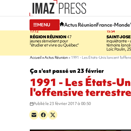
Actus Réunion
France-Monde
MENU
17:12
15:54
RÉGION RÉUNION
47
SAINT-JOS
jeunes s'envolent pour
inquiétante -
"étudier et vivre au Québec"
témoins lancé
Loïc Paulin, 2
Accueil
Actus Réunion
1991 - Les États-Unis lancent l'offens
Ça s'est passé un 23 février
1991 - Les États-Un
l'offensive terrestre
Publié le 23 février 2017 à 00:50