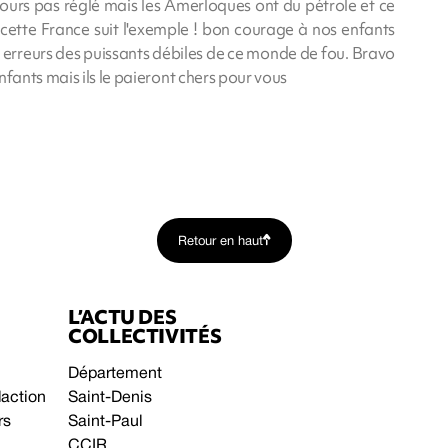
ujours pas réglé mais les Amerloques ont du pétrole et ce
cette France suit l'exemple ! bon courage à nos enfants
s erreurs des puissants débiles de ce monde de fou. Bravo
nfants mais ils le paieront chers pour vous
Retour en haut
L’ACTU DES
COLLECTIVITÉS
Département
daction
Saint-Denis
rs
Saint-Paul
CCIR