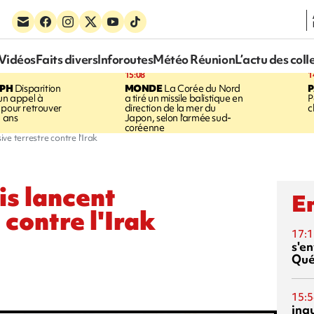
Vidéos
Faits divers
Inforoutes
Météo Réunion
L’actu des coll
15:08
1
EPH
Disparition
MONDE
La Corée du Nord
 un appel à
a tiré un missile balistique en
P
 pour retrouver
direction de la mer du
c
5 ans
Japon, selon l'armée sud-
coréenne
ive terrestre contre l'Irak
is lancent
En
 contre l'Irak
17:1
s'en
Qué
15:5
inq