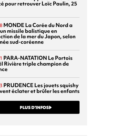
é pour retrouver Loïc Paulin, 25
MONDE
La Corée du Nord a
8
 un missile balistique en
ection de la mer du Japon, selon
rmée sud-coréenne
PARA-NATATION
Le Portois
1
l Rivière triple champion de
nce
PRUDENCE
Les jouets squishy
3
ent éclater et brûler les enfants
PLUS D’INFOS