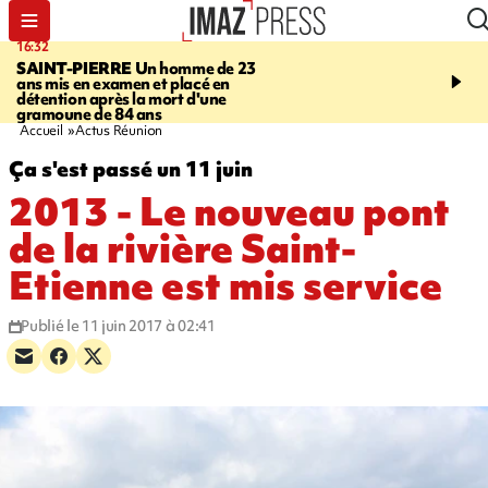
16:32
21:08
SAINT-PIERRE
Un homme de 23
MONDE
Arabie saoudit
ans mis en examen et placé en
et Turquie scellent un p
détention après la mort d'une
défense en pleine guerr
gramoune de 84 ans
Orient
Accueil
Actus Réunion
Ça s'est passé un 11 juin
2013 - Le nouveau pont
de la rivière Saint-
Etienne est mis service
Publié le 11 juin 2017 à 02:41