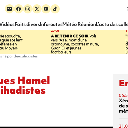
Vidéos
Faits divers
Inforoutes
Météo Réunion
L’actu des coll
20:06
1
ie saoudite,
À RETENIR CE SOIR
Vols
"
rquie scellent
vers l'Asie, mort d'une
L
éfense en
gramoune, cocottes minute,
d
e au Moyen-
Guan Di et jeunes
p
footballeurs
u
iné par deux jihadistes
ques Hamel
En
jihadistes
06:5
Xén
de s
mét
21:0