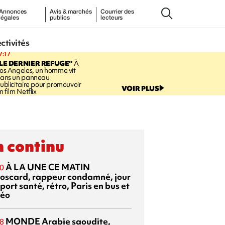
Annonces
Avis & marchés
Courrier des
légales
publics
lecteurs
ectivités
7:17
LE DERNIER REFUGE"
À
os Angeles, un homme vit
ans un panneau
ublicitaire pour promouvoir
VOIR PLUS
n film Netflix
 continu
À LA UNE CE MATIN
0
oscard, rappeur condamné, jour
port santé, rétro, Paris en bus et
éo
MONDE
Arabie saoudite,
8