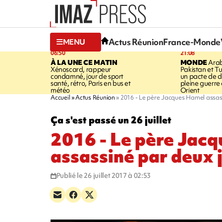
Actus Réunion
France-Monde
MENU
06:50
21:08
À LA UNE CE MATIN
MONDE
Arab
Xénoscard, rappeur
Pakistan et Tu
condamné, jour de sport
un pacte de d
santé, rétro, Paris en bus et
pleine guerr
météo
Orient
Accueil
Actus Réunion
2016 - Le père Jacques Hamel assass
Ça s'est passé un 26 juillet
2016 - Le père Jac
assassiné par deux 
Publié le 26 juillet 2017 à 02:53