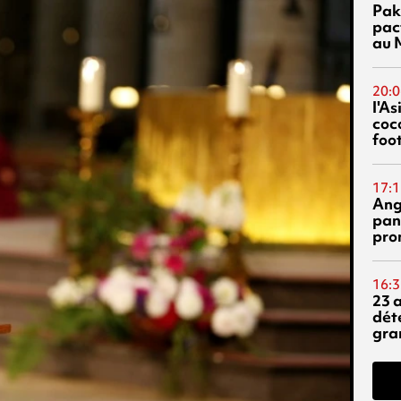
Pak
pac
au 
20:0
l'A
coc
foo
17:1
Ang
pan
pro
16:3
23 
dét
gra