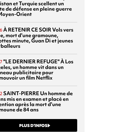
istan et Turquie scellent un
te de défense en pleine guerre
Moyen-Orient
À RETENIR CE SOIR
Vols vers
6
sie, mort d'une gramoune,
ottes minute, Guan Di et jeunes
tballeurs
"LE DERNIER REFUGE"
À Los
7
eles, un homme vit dans un
neau publicitaire pour
mouvoir un film Netflix
SAINT-PIERRE
Un homme de
2
ans mis en examen et placé en
ention après la mort d'une
moune de 84 ans
PLUS D’INFOS