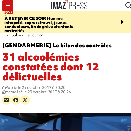
20:23
06:04
À RETENIR CE SOIR
Homme
EMPLOIS
Difficultés d
interpellé, coprs retrouvé, jeunes
à La Réunion - des agric
conducteurs, fin de grève et enfants
envisagent de mettre des
maltraités
étrangers dans les cha
Accueil
Actus Réunion
[GENDARMERIE] Le bilan des contrôles
31 alcoolémies
constatées dont 12
délictuelles
Publié le 29 octobre 2017 à 20:20
Actualisé le 29 octobre 2017 à 20:26