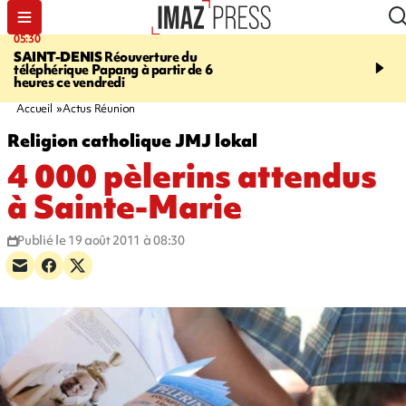
05:30
07:00
SAINT-DENIS
Réouverture du
LA MÉTÉO DAPRÉ M
téléphérique Papang à partir de 6
ROSINA
Un vendredi so
heures ce vendredi
Accueil
Actus Réunion
Religion catholique JMJ lokal
4 000 pèlerins attendus
à Sainte-Marie
Publié le 19 août 2011 à 08:30