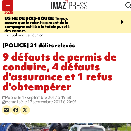
20:35
05:30
USINE DE BOIS-ROUGE
Tereos
SAINT-DENIS
Réouvert
assure que le ralentissement de la
téléphérique Papang à p
campagne est lié à la faible pureté
heures ce vendredi
des cannes
Accueil
Actus Réunion
[POLICE] 21 délits relevés
9 défauts de permis de
conduire, 4 défauts
d'assurance et 1 refus
d'obtempérer
Publié le 17 septembre 2017 à 19:38
Actualisé le 17 septembre 2017 à 20:02