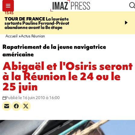
15:45
20:17
TOUR DE FRANCE
La lauréate
À RETENIR CE SOIR
Sé
sortante Pauline Ferrand-Prévot
routière, concours de nou
abandonne avant la 8e étape
du littoral fermée, courr
Darmanin et évacuation
Accueil
Actus Réunion
Rapatriement de la jeune navigatrice
américaine
Abigaël et l'Osiris seront
à la Réunion le 24 ou le
25 juin
Publié le 16 juin 2010 à 16:00