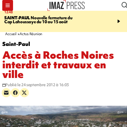
12:48
14:23
SAINT-PAUL
Nouvelle fermeture du
AFRIQUE DU SUD
Aprè
Cap Lahoussaye du 10 au 15 août
massif de migrants, la p
main-d'œuvre dans la na
ciel
Accueil
Actus Réunion
Saint-Paul
Accès à Roches Noires
interdit et travaux en
ville
Publié le 24 septembre 2012 à 16:03