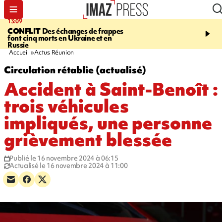
13:09
17:14
CONFLIT
Des échanges de frappes
ESCALADE
Quatre méd
font cinq morts en Ukraine et en
européennes pour les je
Russie
grimpeurs réunionnais 
Accueil
Actus Réunion
Circulation rétablie (actualisé)
Accident à Saint-Benoît :
trois véhicules
impliqués, une personne
grièvement blessée
Publié le 16 novembre 2024 à 06:15
Actualisé le 16 novembre 2024 à 11:00