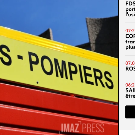
FDS
port
l'u
07:2
CO
tra
plu
07:0
RO
06:2
SAI
êtr