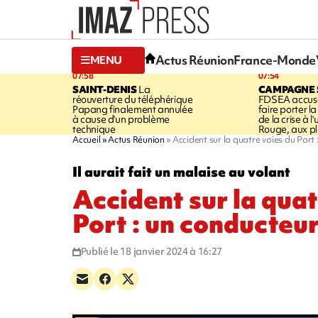
Actus Réunion
France-Monde
MENU
07:58
07:54
SAINT-DENIS
La
CAMPAGNE 
réouverture du téléphérique
FDSEA accuse
Papang finalement annulée
faire porter l
à cause d'un problème
de la crise à l
technique
Rouge, aux pl
Accueil
Actus Réunion
Accident sur la quatre voies du Port
Il aurait fait un malaise au volant
Accident sur la quat
Port : un conducteu
Publié le 18 janvier 2024 à 16:27