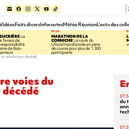
Vidéos
Faits divers
Inforoutes
Météo Réunion
L’actu des coll
07:23
0
SUCRIÈRE
La
MARATHON DE LA
 Tereos de
CORNICHE
La route du
a responsabilité
Littoral transformée en piste
v
'usine de Bois-
de course pour plus de 1.300
anteurs
participants
 : un conducteur décédé
re voies du
En
r décédé
07:5
du 
ann
tec
07:5