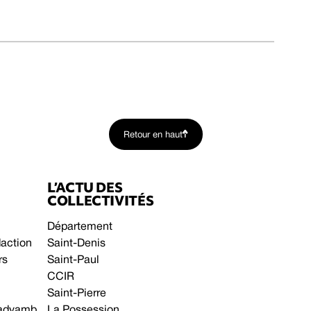
Retour en haut
L’ACTU DES
COLLECTIVITÉS
Département
daction
Saint-Denis
rs
Saint-Paul
CCIR
Saint-Pierre
 gadyamb
La Possession