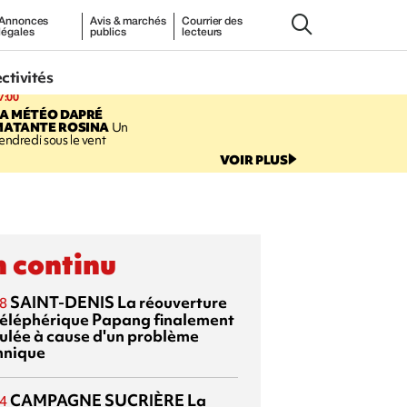
Annonces
Avis & marchés
Courrier des
légales
publics
lecteurs
ectivités
7:00
LA MÉTÉO DAPRÉ
MATANTE ROSINA
Un
endredi sous le vent
VOIR PLUS
 continu
SAINT-DENIS
La réouverture
8
téléphérique Papang finalement
ulée à cause d'un problème
hnique
CAMPAGNE SUCRIÈRE
La
4