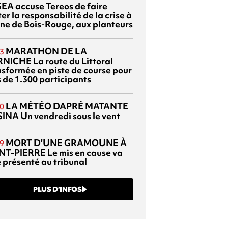
EA accuse Tereos de faire
er la responsabilité de la crise à
sine de Bois-Rouge, aux planteurs
MARATHON DE LA
3
RNICHE
La route du Littoral
nsformée en piste de course pour
s de 1.300 participants
LA MÉTÉO DAPRÉ MATANTE
0
SINA
Un vendredi sous le vent
MORT D'UNE GRAMOUNE À
9
NT-PIERRE
Le mis en cause va
e présenté au tribunal
PLUS D’INFOS