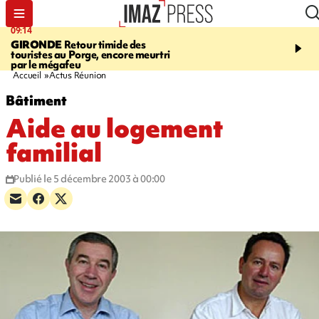
09:14
13:09
GIRONDE
Retour timide des
CONFLIT
Des échanges
touristes au Porge, encore meurtri
font cinq morts en Ukrai
par le mégafeu
Russie
Accueil
Actus Réunion
Bâtiment
Aide au logement
familial
Publié le 5 décembre 2003 à 00:00