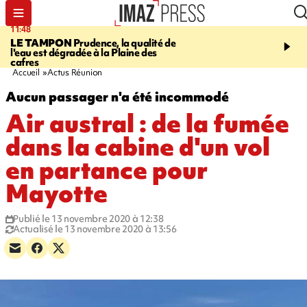
11:48
12:48
LE TAMPON
Prudence, la qualité de
SAINT-PAUL
Nouvelle 
l'eau est dégradée à la Plaine des
Cap Lahoussaye du 10 a
cafres
Accueil
Actus Réunion
Aucun passager n'a été incommodé
Air austral : de la fumée
dans la cabine d'un vol
en partance pour
Mayotte
Publié le 13 novembre 2020 à 12:38
Actualisé le 13 novembre 2020 à 13:56