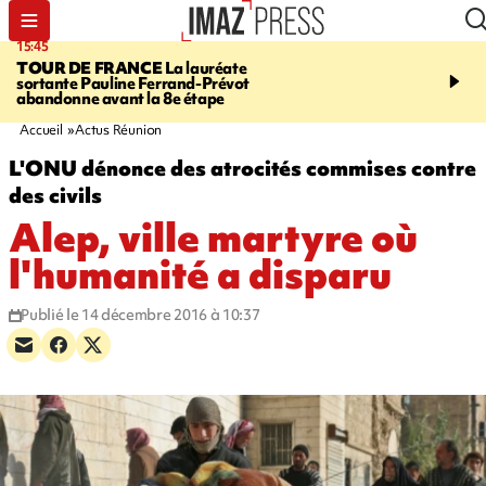
15:45
20:17
TOUR DE FRANCE
La lauréate
À RETENIR CE SOIR
Sé
sortante Pauline Ferrand-Prévot
routière, concours de nou
abandonne avant la 8e étape
du littoral fermée, courr
Darmanin et évacuation
Accueil
Actus Réunion
L'ONU dénonce des atrocités commises contre
des civils
Alep, ville martyre où
l'humanité a disparu
Publié le 14 décembre 2016 à 10:37