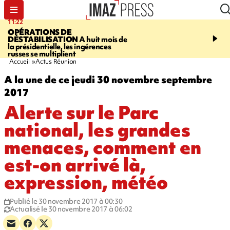
11:22
14:51
OPÉRATIONS DE
PARA-NATATION
Le P
DÉSTABILISATION
A huit mois de
Rivière triple champion
la présidentielle, les ingérences
russes se multiplient
Accueil
Actus Réunion
A la une de ce jeudi 30 novembre septembre
2017
Alerte sur le Parc
national, les grandes
menaces, comment en
est-on arrivé là,
expression, météo
Publié le 30 novembre 2017 à 00:30
Actualisé le 30 novembre 2017 à 06:02