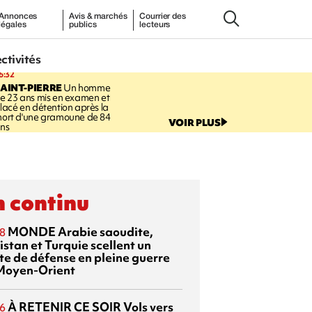
Annonces
Avis & marchés
Courrier des
légales
publics
lecteurs
ectivités
6:32
AINT-PIERRE
Un homme
e 23 ans mis en examen et
lacé en détention après la
ort d'une gramoune de 84
VOIR PLUS
ns
 continu
MONDE
Arabie saoudite,
8
istan et Turquie scellent un
te de défense en pleine guerre
Moyen-Orient
À RETENIR CE SOIR
Vols vers
6