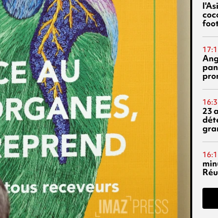
l'A
coc
foo
17:1
Ang
pan
pro
16:3
23 
dét
gra
16:1
min
Réu