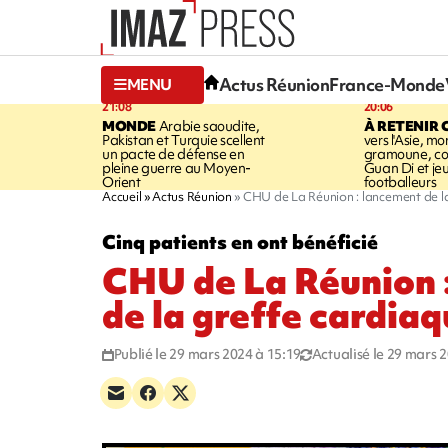
Actus Réunion
France-Monde
MENU
21:08
20:06
MONDE
Arabie saoudite,
À RETENIR 
Pakistan et Turquie scellent
vers l'Asie, mo
un pacte de défense en
gramoune, co
pleine guerre au Moyen-
Guan Di et je
Orient
footballeurs
Accueil
Actus Réunion
CHU de La Réunion : lancement de l
Cinq patients en ont bénéficié
CHU de La Réunion 
de la greffe cardia
Publié le 29 mars 2024 à 15:19
Actualisé le 29 mars 