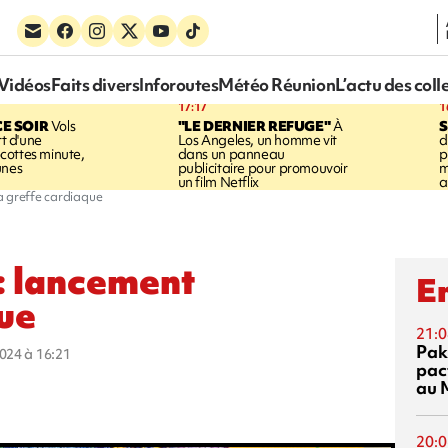
Vidéos
Faits divers
Inforoutes
Météo Réunion
L’actu des coll
17:17
1
CE SOIR
Vols
"LE DERNIER REFUGE"
À
S
rt d'une
Los Angeles, un homme vit
d
cottes minute,
dans un panneau
p
unes
publicitaire pour promouvoir
m
un film Netflix
a
a greffe cardiaque
: lancement
En
que
21:0
Pak
2024 à 16:21
pac
au 
20:0