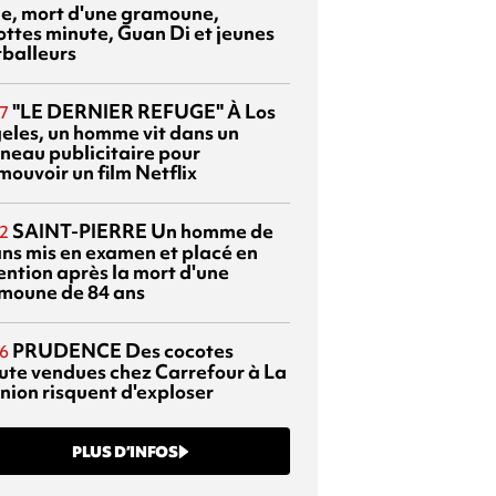
sie, mort d'une gramoune,
ottes minute, Guan Di et jeunes
tballeurs
"LE DERNIER REFUGE"
À Los
7
eles, un homme vit dans un
neau publicitaire pour
mouvoir un film Netflix
SAINT-PIERRE
Un homme de
2
ans mis en examen et placé en
ention après la mort d'une
moune de 84 ans
PRUDENCE
Des cocotes
6
ute vendues chez Carrefour à La
nion risquent d'exploser
PLUS D’INFOS