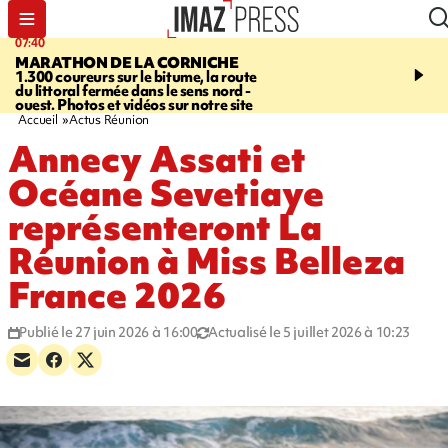
07:40
10:33
MARATHON DE LA CORNICHE
ASSOCIATIONS
Protec
1.300 coureurs sur le bitume, la route
l’enfance - une nouvelle
du littoral fermée dans le sens nord -
Stop VIF organisée à La
ouest. Photos et vidéos sur notre site
Accueil
Actus Réunion
Annecy Assati et
Océane Sevetiaye
représenteront La
Réunion à Miss Belleza
France 2026
Publié le 27 juin 2026 à 16:00
Actualisé le 5 juillet 2026 à 10:23