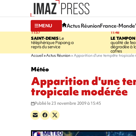
Actus Réunion
France-Monde
MENU
11:57
11:48
SAINT-DENIS
Le
LE TAMPON
téléphérique Papang a
qualité de l'ea
repris du service
dégradée à la
cafres
Accueil
Actus Réunion
Apparition d'une tempête tropicale
Météo
Apparition d'une t
tropicale modérée
Publié le 23 novembre 2009 à 15:45