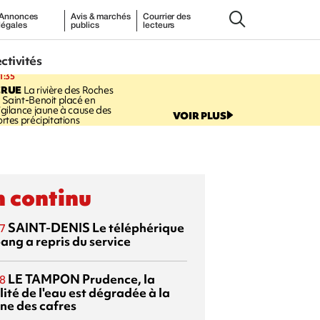
Annonces
Avis & marchés
Courrier des
légales
publics
lecteurs
ectivités
1:35
CRUE
La rivière des Roches
 Saint-Benoit placé en
igilance jaune à cause des
VOIR PLUS
ortes précipitations
 continu
SAINT-DENIS
Le téléphérique
7
ang a repris du service
LE TAMPON
Prudence, la
8
ité de l'eau est dégradée à la
ine des cafres