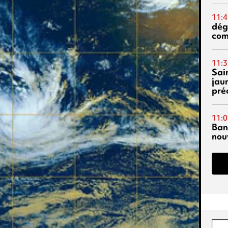
11:4
dég
co
11:3
Sai
jau
pré
11:0
Ban
nouv