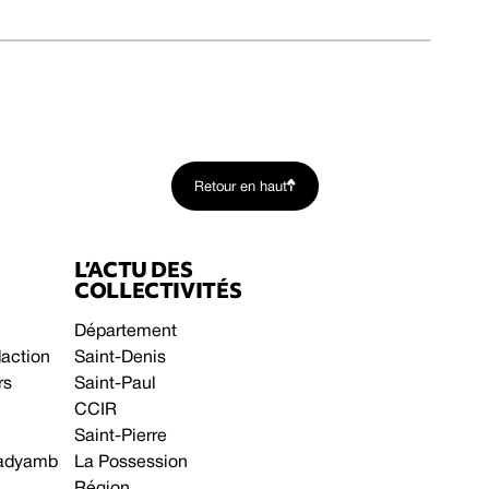
Retour en haut
L’ACTU DES
COLLECTIVITÉS
Département
daction
Saint-Denis
rs
Saint-Paul
CCIR
Saint-Pierre
 gadyamb
La Possession
Région