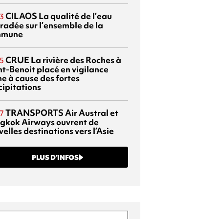
CILAOS
La qualité de l’eau
3
radée sur l’ensemble de la
mmune
CRUE
La rivière des Roches à
5
nt-Benoit placé en vigilance
ne à cause des fortes
cipitations
TRANSPORTS
Air Austral et
7
gkok Airways ouvrent de
elles destinations vers l’Asie
PLUS D’INFOS