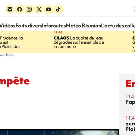
Vidéos
Faits divers
Inforoutes
Météo Réunion
L’actu des coll
11:43
1
Prudence, la
CILAOS
La qualité de l’eau
u est
dégradée sur l’ensemble de
à
 Plaine des
la commune
v
f
 modérée
empête
En
11:5
Pap
11:4
qual
Pla