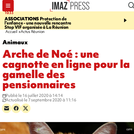
10:33
15:03
ASSOCIATIONS
Protection de
CANADA
Vaste feu de 
l’enfance - une nouvelle rencontre
l'ouest du pays, 20.000 
Stop VIF organisée à La Réunion
l'état d'urgence déclaré
Accueil
Actus Réunion
Animaux
Arche de Noé : une
cagnotte en ligne pour la
gamelle des
pensionnaires
Publié le 16 juillet 2020 à 14:14
Actualisé le 7 septembre 2020 à 11:16