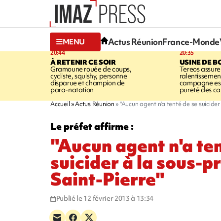
Actus Réunion
France-Monde
MENU
20:44
20:35
À RETENIR CE SOIR
USINE DE B
Gramoune rouée de coups,
Tereos assure
cycliste, squishy, personne
ralentissemen
disparue et champion de
campagne est l
para-natation
pureté des c
Accueil
Actus Réunion
"Aucun agent n'a tenté de se suicider
Le préfet affirme :
"Aucun agent n'a ten
suicider à la sous-p
Saint-Pierre"
Publié le 12 février 2013 à 13:34