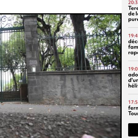
20:3
Ter
de l
pur
19:4
déc
fam
rap
19:0
ado
d'un
hél
17:5
fer
Tour