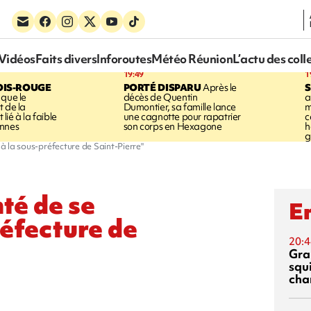
Vidéos
Faits divers
Inforoutes
Météo Réunion
L’actu des coll
19:49
1
OIS-ROUGE
PORTÉ DISPARU
Après le
S
 que le
décès de Quentin
a
t de la
Dumontier, sa famille lance
m
ié à la faible
une cagnotte pour rapatrier
c
annes
son corps en Hexagone
h
g
 à la sous-préfecture de Saint-Pierre"
té de se
En
réfecture de
20:4
Gra
squ
cha