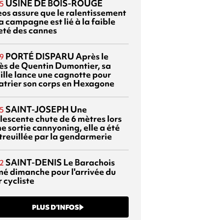
USINE DE BOIS-ROUGE
5
eos assure que le ralentissement
a campagne est lié à la faible
eté des cannes
PORTÉ DISPARU
Après le
9
ès de Quentin Dumontier, sa
ille lance une cagnotte pour
atrier son corps en Hexagone
SAINT-JOSEPH
Une
5
lescente chute de 6 mètres lors
e sortie cannyoning, elle a été
itreuillée par la gendarmerie
SAINT-DENIS
Le Barachois
2
mé dimanche pour l'arrivée du
 cycliste
PLUS D’INFOS