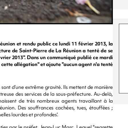
union et rendu public ce lundi 11 février 2013, la
ture de Saint-Pierre de La Réunion a tenté de se
 février 2013". Dans un communiqué publié ce mardi
cette allégation" et ajoute "aucun agent n'a tenté
ts sont d’une extrême gravité. Ils mettent de manière
treuse des services de la sous-préfecture. Au-delà,
naissent de très nombreux agents travaillant à la
éunion. Des souffrances cachées, tues, étouffées ;
lles lourdes et profondes'.
ies par le préfet, Jean-Luc Marc. Lequel "regrette