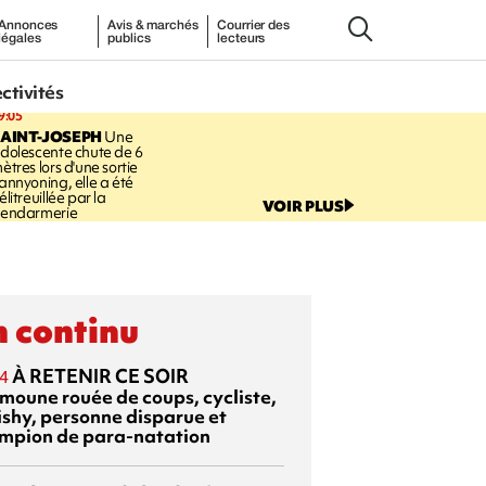
Annonces
Avis & marchés
Courrier des
légales
publics
lecteurs
ectivités
9:05
AINT-JOSEPH
Une
dolescente chute de 6
ètres lors d'une sortie
annyoning, elle a été
élitreuillée par la
VOIR PLUS
endarmerie
 continu
À RETENIR CE SOIR
4
moune rouée de coups, cycliste,
ishy, personne disparue et
mpion de para-natation