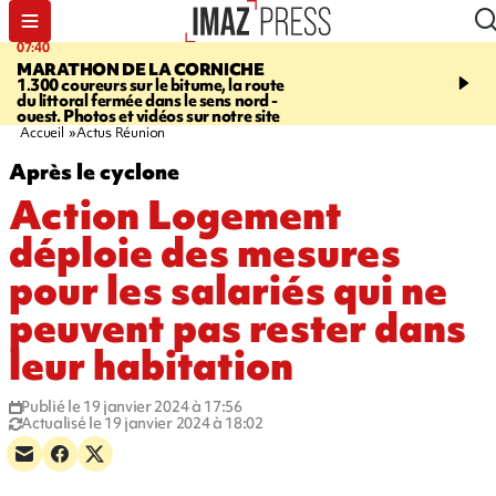
07:40
10:33
MARATHON DE LA CORNICHE
ASSOCIATIONS
Protec
1.300 coureurs sur le bitume, la route
l’enfance - une nouvelle
du littoral fermée dans le sens nord -
Stop VIF organisée à La
ouest. Photos et vidéos sur notre site
Accueil
Actus Réunion
Après le cyclone
Action Logement
déploie des mesures
pour les salariés qui ne
peuvent pas rester dans
leur habitation
Publié le 19 janvier 2024 à 17:56
Actualisé le 19 janvier 2024 à 18:02