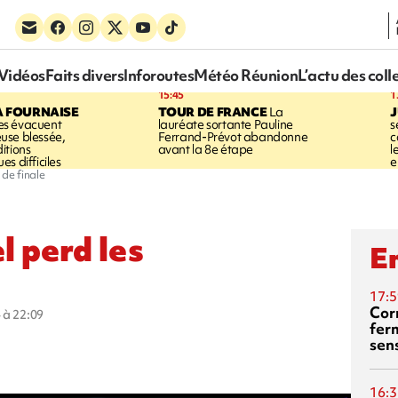
Vidéos
Faits divers
Inforoutes
Météo Réunion
L’actu des coll
15:45
1
A FOURNAISE
TOUR DE FRANCE
La
J
s évacuent
lauréate sortante Pauline
s
use blessée,
Ferrand-Prévot abandonne
c
itions
avant la 8e étape
l
s difficiles
e
 de finale
l perd les
En
17:5
Corn
 à 22:09
fer
sen
16:3