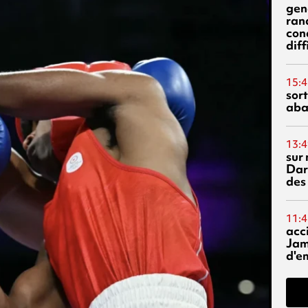
gen
ran
con
diff
15:4
sor
aba
13:4
sur 
Dar
des
11:4
acci
Jam
d'e