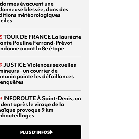
darmes évacuent une
donneuse blessée, dans des
ditions météorologiques
iciles
TOUR DE FRANCE
La lauréate
5
tante Pauline Ferrand-Prévot
ndonne avant la 8e étape
JUSTICE
Violences sexuelles
9
mineurs - un courrier de
manin pointe les défaillances
 enquêtes
INFOROUTE
À Saint-Denis, un
3
dent après le virage de la
aïque provoque 9 km
mbouteillages
PLUS D’INFOS