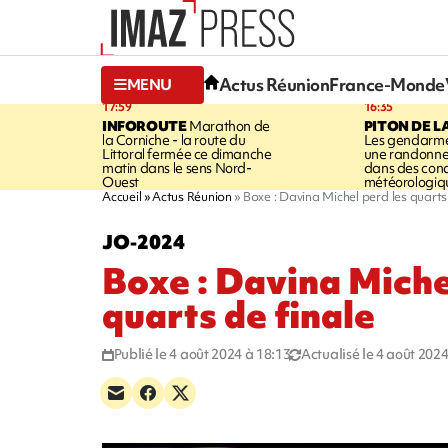
Actus Réunion
France-Monde
MENU
17:59
16:35
INFOROUTE
Marathon de
PITON DE L
la Corniche - la route du
Les gendarme
Littoral fermée ce dimanche
une randonne
matin dans le sens Nord-
dans des cond
Ouest
météorologique
Accueil
Actus Réunion
Boxe : Davina Michel perd les quarts
JO-2024
Boxe : Davina Miche
quarts de finale
Publié le 4 août 2024 à 18:13
Actualisé le 4 août 2024