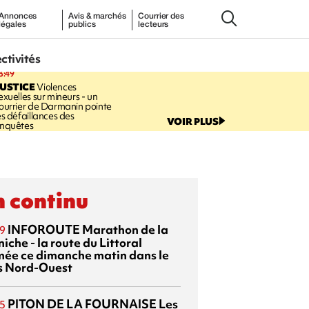
Annonces
Avis & marchés
Courrier des
légales
publics
lecteurs
ectivités
3:49
USTICE
Violences
exuelles sur mineurs - un
ourrier de Darmanin pointe
es défaillances des
VOIR PLUS
nquêtes
 continu
INFOROUTE
Marathon de la
9
iche - la route du Littoral
mée ce dimanche matin dans le
s Nord-Ouest
PITON DE LA FOURNAISE
Les
5