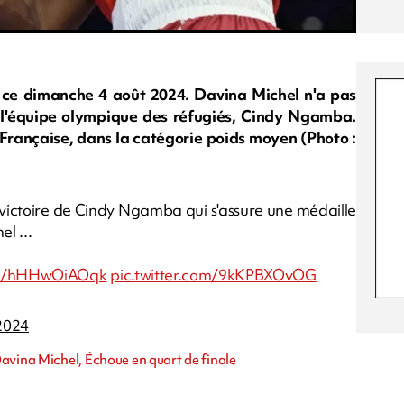
 ce dimanche 4 août 2024. Davina Michel n'a pas
 l'équipe olympique des réfugiés, Cindy Ngamba.
a Française, dans la catégorie poids moyen (Photo :
 victoire de Cindy Ngamba qui s'assure une médaille
l ...
.co/hHHwOiAOqk
pic.twitter.com/9kKPBXOvOG
2024
avina Michel, Échoue en quart de finale