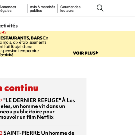
Annonces
Avis & marchés
Courrier des
légales
publics
lecteurs
ectivités
5:45
RESTAURANTS, BARS
En
ix mois, dix établissements
nt fait l'objet d'une
uspension temporaire
VOIR PLUS
'activité
 continu
"LE DERNIER REFUGE"
À Los
7
eles, un homme vit dans un
neau publicitaire pour
mouvoir un film Netflix
SAINT-PIERRE
Un homme de
2