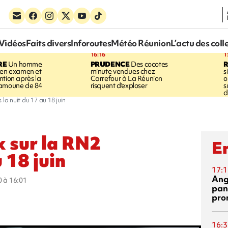
Vidéos
Faits divers
Inforoutes
Météo Réunion
L’actu des coll
16:16
1
RE
Un homme
PRUDENCE
Des cocotes
 en examen et
minute vendues chez
s
ntion après la
Carrefour à La Réunion
o
ramoune de 84
risquent d'exploser
s
d
la nuit du 17 au 18 juin
x sur la RN2
En
 18 juin
17:1
Ang
0 à 16:01
pan
pro
16:3