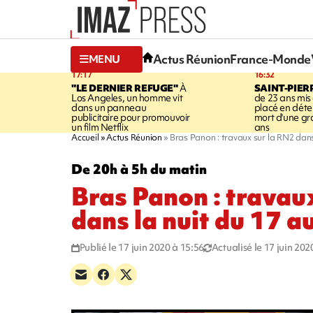
Actus Réunion
France-Monde
MENU
17:17
16:32
"LE DERNIER REFUGE"
À
SAINT-PIER
Los Angeles, un homme vit
de 23 ans mis
dans un panneau
placé en déte
publicitaire pour promouvoir
mort d'une g
un film Netflix
ans
Accueil
Actus Réunion
Bras Panon : travaux sur la RN2 dans 
De 20h à 5h du matin
Bras Panon : travau
dans la nuit du 17 au
Publié le 17 juin 2020 à 15:56
Actualisé le 17 juin 202