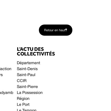
Retour en haut
L’ACTU DES
COLLECTIVITÉS
Département
daction
Saint-Denis
rs
Saint-Paul
CCIR
Saint-Pierre
 gadyamb
La Possession
Région
Le Port
Le Tampon