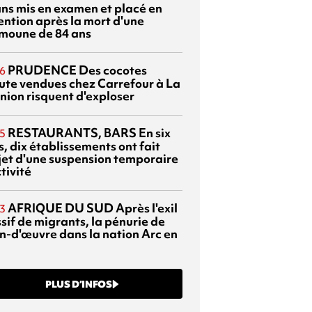
ans mis en examen et placé en
ention après la mort d'une
moune de 84 ans
PRUDENCE
Des cocotes
6
ute vendues chez Carrefour à La
nion risquent d'exploser
RESTAURANTS, BARS
En six
5
, dix établissements ont fait
bjet d'une suspension temporaire
tivité
AFRIQUE DU SUD
Après l'exil
3
sif de migrants, la pénurie de
n-d'œuvre dans la nation Arc en
PLUS D’INFOS