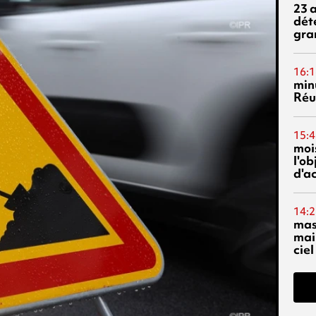
23 
dét
gra
16:1
min
Réu
15:4
mois
l'o
d'ac
14:2
mas
mai
ciel