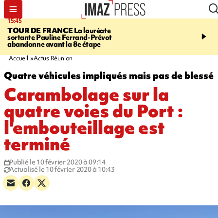
15:45
20:17
TOUR DE FRANCE
La lauréate
À RETENIR CE SOIR
Sé
sortante Pauline Ferrand-Prévot
routière, concours de nou
abandonne avant la 8e étape
du littoral fermée, courr
Darmanin et évacuation
Accueil
Actus Réunion
Quatre véhicules impliqués mais pas de blessé
Carambolage sur la
quatre voies du Port :
l'embouteillage est
terminé
Publié le 10 février 2020 à 09:14
Actualisé le 10 février 2020 à 10:43