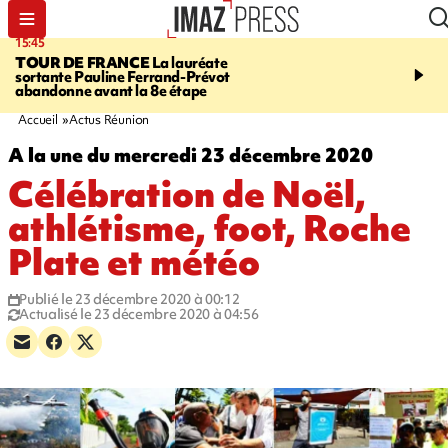
15:45
20:17
TOUR DE FRANCE
La lauréate
À RETENIR CE SOIR
Sé
sortante Pauline Ferrand-Prévot
routière, concours de nou
abandonne avant la 8e étape
du littoral fermée, courr
Darmanin et évacuation
Accueil
Actus Réunion
A la une du mercredi 23 décembre 2020
Célébration de Noël,
athlétisme, foot, Roche
Plate et météo
Publié le 23 décembre 2020 à 00:12
Actualisé le 23 décembre 2020 à 04:56