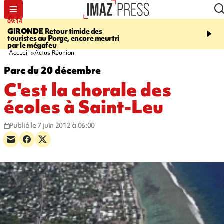
09:14
13:09
GIRONDE
Retour timide des
CONFLIT
Des échanges
touristes au Porge, encore meurtri
font cinq morts en Ukrai
par le mégafeu
Russie
Accueil
Actus Réunion
Parc du 20 décembre
C'est la chorale des
écoles à Saint-Leu
Publié le 7 juin 2012 à 06:00