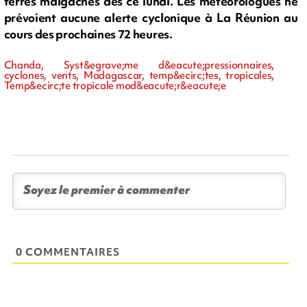
terres malgaches dès ce lundi. Les météorologues ne
prévoient aucune alerte cyclonique à La Réunion au
cours des prochaines 72 heures.
Chanda, Syst&egrave;me d&eacute;pressionnaires,
cyclones, vents, Madagascar, temp&ecirc;tes, tropicales,
Temp&ecirc;te tropicale mod&eacute;r&eacute;e
0 COMMENTAIRES