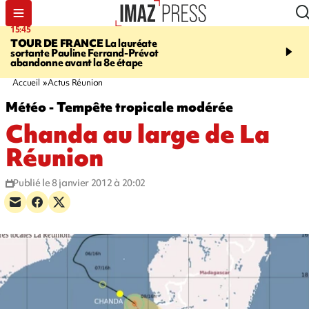
15:45
20:17
TOUR DE FRANCE
La lauréate
À RETENIR CE SOIR
Sé
sortante Pauline Ferrand-Prévot
routière, concours de nou
abandonne avant la 8e étape
du littoral fermée, courr
Darmanin et évacuation
Accueil
Actus Réunion
Météo - Tempête tropicale modérée
Chanda au large de La
Réunion
Publié le 8 janvier 2012 à 20:02