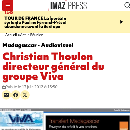
15:45
20:17
TOUR DE FRANCE
La lauréate
À RETENIR CE SOIR
Sé
sortante Pauline Ferrand-Prévot
routière, concours de nou
abandonne avant la 8e étape
du littoral fermée, courr
Darmanin et évacuation
Accueil
Actus Réunion
Madagascar - Audiovisuel
Christian Thoulon
directeur général du
groupe Viva
Publié le 13 juin 2012 à 15:50