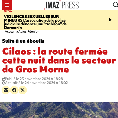
09:56
12:19
VIOLENCES SEXUELLES SUR
SAINT-DENIS
Un hom
MINEURS
L'association de la police
grièvement blessé à cou
judiciaire dénonce une "trahison" de
bouteille dans une baga
Darmanin
Accueil
Actus Réunion
Suite à un éboulis
Cilaos : la route fermée
cette nuit dans le secteur
de Gros Morne
Publié le 23 novembre 2024 à 18:28
Actualisé le 24 novembre 2024 à 18:02