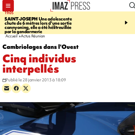
19:05
20:44
SAINT-JOSEPH
Une adolescente
À RETENIR CE SOIR
G
chute de 6 mètres lors d'une sortie
rouée de coups, cycliste,
cannyoning, elle a été hélitreuillée
personne disparue et c
par la gendarmerie
para-natation
Accueil
Actus Réunion
Cambriolages dans l'Ouest
Cinq individus
interpellés
Publié le 28 janvier 2013 à 18:09