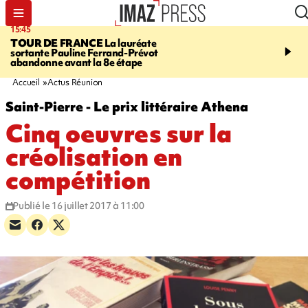
15:45
20:17
TOUR DE FRANCE
La lauréate
À RETENIR CE SOIR
Sé
sortante Pauline Ferrand-Prévot
routière, concours de nou
abandonne avant la 8e étape
du littoral fermée, courr
Darmanin et évacuation
Accueil
Actus Réunion
Saint-Pierre - Le prix littéraire Athena
Cinq oeuvres sur la
créolisation en
compétition
Publié le 16 juillet 2017 à 11:00