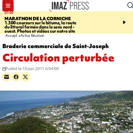
07:40
10:33
MARATHON DE LA CORNICHE
ASSOCIATIONS
Protec
1.300 coureurs sur le bitume, la route
l’enfance - une nouvelle
du littoral fermée dans le sens nord -
Stop VIF organisée à La
ouest. Photos et vidéos sur notre site
Accueil
Actus Réunion
Braderie commerciale de Saint-Joseph
Circulation perturbée
Publié le 10 juin 2011 à 04:00