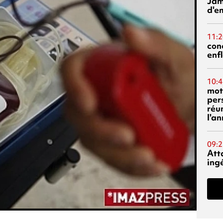
Jam
d'e
11:2
con
enf
10:4
mot
per
réu
l'a
09:2
Att
ing