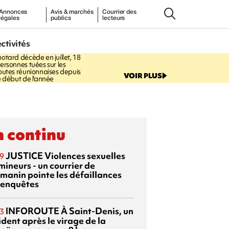
Annonces
Avis & marchés
Courrier des
légales
publics
lecteurs
0:46
ectivités
ÉCURITÉ ROUTIÈRE
Un
otard décède en juillet, 18
ersonnes tuées sur les
outes réunionnaises depuis
VOIR PLUS
e début de l'année
 continu
JUSTICE
Violences sexuelles
9
mineurs - un courrier de
manin pointe les défaillances
 enquêtes
INFOROUTE
À Saint-Denis, un
3
dent après le virage de la