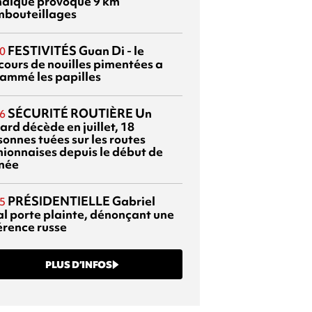
aïque provoque 9 km
mbouteillages
FESTIVITÉS
Guan Di - le
0
cours de nouilles pimentées a
lammé les papilles
SÉCURITÉ ROUTIÈRE
Un
6
ard décède en juillet, 18
sonnes tuées sur les routes
nionnaises depuis le début de
nnée
PRÉSIDENTIELLE
Gabriel
5
al porte plainte, dénonçant une
érence russe
PLUS D’INFOS