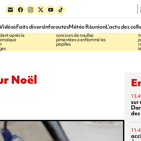
11:20
1
Vidéos
Faits divers
Inforoutes
Météo Réunion
L’actu des coll
E
À Saint-
FESTIVITÉS
Guan Di - le
S
dent après le
concours de nouilles
m
Jamaïque
pimentées a enflammé les
p
m
papilles
r
ges
l
ur Noël
En
13:4
sur 
Dar
des
11:4
acci