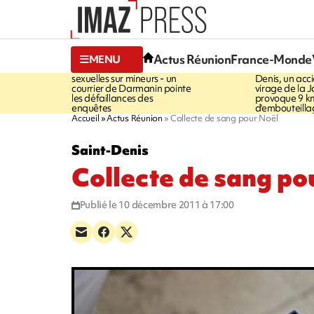
13:49
11:43
Actus Réunion
France-Monde
MENU
JUSTICE
Violences
INFOROUT
sexuelles sur mineurs - un
Denis, un acci
courrier de Darmanin pointe
virage de la 
les défaillances des
provoque 9 k
enquêtes
d'embouteilla
Accueil
Actus Réunion
Collecte de sang pour Noël
Saint-Denis
Collecte de sang po
Publié le 10 décembre 2011 à 17:00