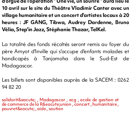
d'orgue de l'opération " Une vie, un sourire " aura lieu le
10 avril sur le site du Théâtre Vladimir Canter avec un
village humanitaire et un concert d'artistes locaux à 20
heures : JF GANG, Tibwa, Audrey Dardenne, Bruno
Vélia, Step'in Jazz, Stéphanie Thazar, TelKel.
La totalité des fonds récoltés seront remis au foyer du
père Amyot d'Inville qui s'occupe d'enfants malades et
handicapés à Tanjomoha dans le Sud-Est de
Madagascar.
Les billets sont disponibles auprès de la SACEM : 0262
94 82 20
solidarit&eacute; , Madagascar , ecg , ecole de gestion et
de commerce de la R&eacute;union , concert , humanitaire ,
pauvret&eacute; , aide , soutien