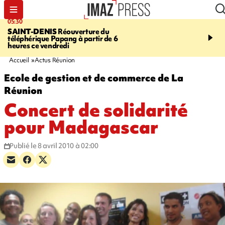
05:30
07:00
SAINT-DENIS
Réouverture du
LA MÉTÉO DAPRÉ M
téléphérique Papang à partir de 6
ROSINA
Un vendredi so
heures ce vendredi
Accueil
Actus Réunion
Ecole de gestion et de commerce de La
Réunion
Concert de solidarité
pour Madagascar
Publié le 8 avril 2010 à 02:00