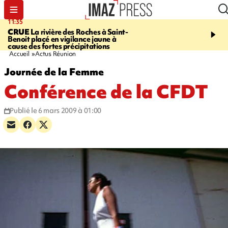
11:35
11:57
CRUE
La rivière des Roches à Saint-
SAINT-DENIS
Le télép
Benoit placé en vigilance jaune à
Papang a repris du servi
cause des fortes précipitations
Accueil
Actus Réunion
Journée de la Femme
Conférence de la CFDT
Publié le 6 mars 2009 à 01:00