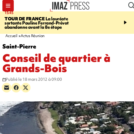
15:45
20:17
TOUR DE FRANCE
La lauréate
À RETENIR CE SOIR
Sé
sortante Pauline Ferrand-Prévot
routière, concours de nou
abandonne avant la 8e étape
du littoral fermée, courr
Darmanin et évacuation
Accueil
Actus Réunion
Saint-Pierre
Conseil de quartier à
Grands-Bois
Publié le 18 mars 2012 à 09:00