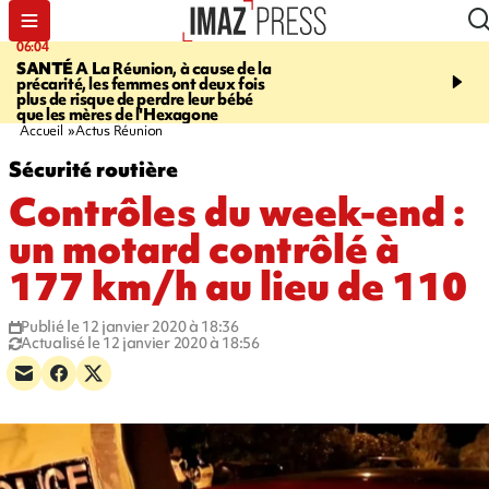
06:04
07:23
SANTÉ
A La Réunion, à cause de la
MARATHON DE LA C
précarité, les femmes ont deux fois
route du Littoral transf
plus de risque de perdre leur bébé
piste de course pour plu
que les mères de l'Hexagone
participants
Accueil
Actus Réunion
Sécurité routière
Contrôles du week-end :
un motard contrôlé à
177 km/h au lieu de 110
Publié le 12 janvier 2020 à 18:36
Actualisé le 12 janvier 2020 à 18:56