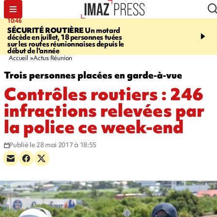
10:46
13:49
SÉCURITÉ ROUTIÈRE
Un motard
JUSTICE
Violences sexu
décède en juillet, 18 personnes tuées
mineurs - un courrier d
sur les routes réunionnaises depuis le
pointe les défaillances 
début de l'année
Accueil
Actus Réunion
Trois personnes placées en garde-à-vue
Contrôles routiers : 246
infractions relevées par
la police ce week-end
Publié le 28 mai 2017 à 18:55