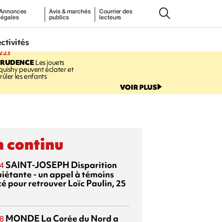
Annonces
Avis & marchés
Courrier des
légales
publics
lecteurs
ectivités
2:23
PRUDENCE
Les jouets
quishy peuvent éclater et
rûler les enfants
VOIR PLUS
 continu
SAINT-JOSEPH
Disparition
4
uiétante - un appel à témoins
é pour retrouver Loïc Paulin, 25
MONDE
La Corée du Nord a
8