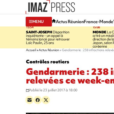
Actus Réunion
France-Monde
MENU
15:54
15:08
SAINT-JOSEPH
Disparition
MONDE
La C
inquiétante - un appel à
a tiré un missi
témoins lancé pour retrouver
direction de l
Loïc Paulin, 25 ans
Japon, selon 
coréenne
Accueil
Actus Réunion
Gendarmerie : 238 infractions relev
Contrôles routiers
Gendarmerie : 238 i
relevées ce week-e
Publié le 23 juillet 2017 à 18:00