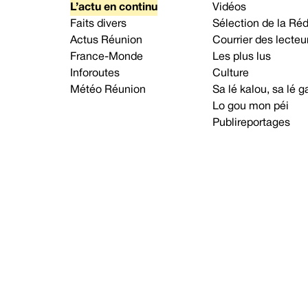
L’actu en continu
Vidéos
Faits divers
Sélection de la Ré
Actus Réunion
Courrier des lecteu
France-Monde
Les plus lus
Inforoutes
Culture
Météo Réunion
Sa lé kalou, sa lé
Lo gou mon péi
Publireportages
A propos d’Imaz Press
Nou