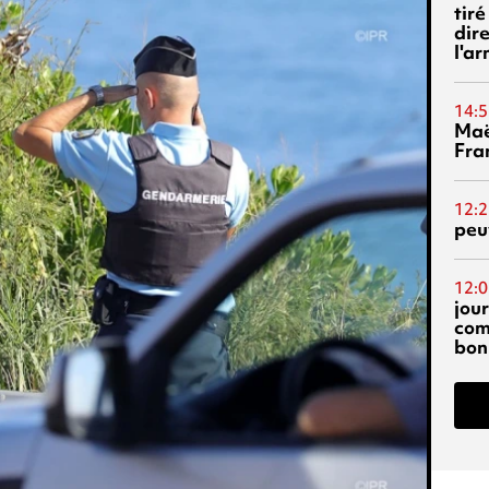
tiré
dir
l'a
14:5
Maë
Fra
12:2
peuv
12:0
jou
com
bon