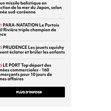
 un missile balistique en
ection de la mer du Japon, selon
rmée sud-coréenne
PARA-NATATION
Le Portois
1
l Rivière triple champion de
nce
PRUDENCE
Les jouets squishy
3
ent éclater et brûler les enfants
LE PORT
Top départ des
3
rnées commerciales - 160
merçants pour 10 jours de
nes affaires
PLUS D’INFOS