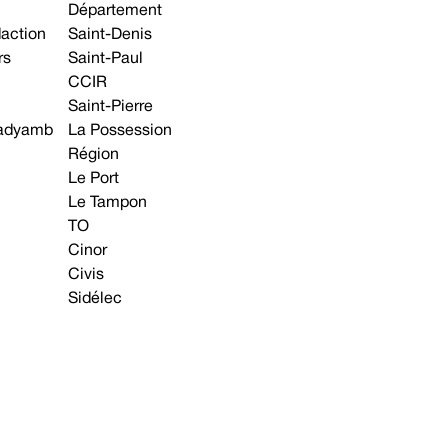
Département
daction
Saint-Denis
rs
Saint-Paul
CCIR
Saint-Pierre
 gadyamb
La Possession
Région
Le Port
Le Tampon
TO
Cinor
Civis
Sidélec
Annonces légales
Avis & Marchés publics
s contacter
Plan du site
Mentions légales
Préférences cookie