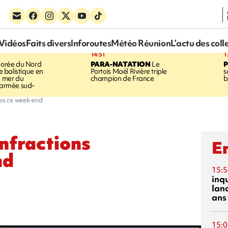
Vidéos
Faits divers
Inforoutes
Météo Réunion
L’actu des coll
14:51
1
orée du Nord
PARA-NATATION
Le
le balistique en
Portois Maël Rivière triple
s
a mer du
champion de France
b
l'armée sud-
ées ce week-end
nfractions
En
nd
15:5
inq
lanc
ans
15:0