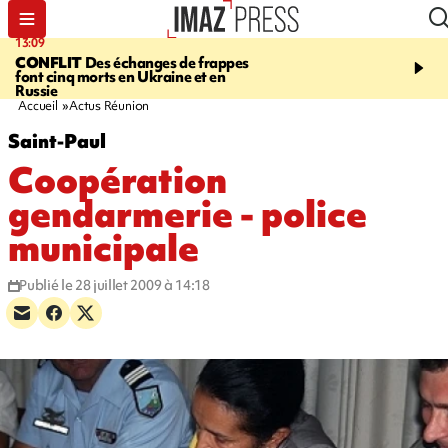
13:09
17:14
CONFLIT
Des échanges de frappes
ESCALADE
Quatre méd
font cinq morts en Ukraine et en
européennes pour les je
Russie
grimpeurs réunionnais 
Accueil
Actus Réunion
Saint-Paul
Coopération
gendarmerie - police
municipale
Publié le 28 juillet 2009 à 14:18